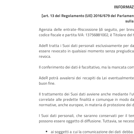
INFORMAZI
[art. 13 del Regolamento (UE) 2016/679 del Parlament
sulla
Agenzia delle entrate-Riscossione (di seguito, per bre
codice fiscale e partita IVA: 13756881002, è Titolare del
AdeR tratta i Suoi dati personali esclusivamente per da
essere revocato in qualsiasi momento senza pregiudicar
revoca.
Il conferimento dei dati è facoltativo, ma la mancata com
AdeR potrà avvalersi dei recapiti da Lei eventualmente i
buon fine.
Il trattamento dei Suoi dati avviene anche mediante l'ut
correlate alle predette finalità e comunque in modo da g
normative, anche europee, in materia di protezione dei d
I Suoi dati personali, che saranno conservati per il te
possono essere oggetto di diffusione. Tuttavia, se necess
ai soggetti a cui la comunicazione dei dati debba