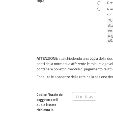
copia
Rot
Ria
con
Ti 
Rot
ins
pag
dil
ATTENZIONE
: stai chiedendo una
copia
della doc
sensi della normativa afferente le misure agevol
contenere bollettini/moduli di pagamento relati
Consulta le scadenze delle rate nella sezione ded
Codice Fiscale del
soggetto per il
quale è stata
richiesta la