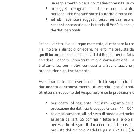
un regolamento o dalla normativa comunitaria ovv
ai soggetti designati dal Titolare, in qualità d
personali che operano sotto l'autorità diretta del
ad altri eventuali soggetti terzi, nei casi esp
renderà necessaria per la tutela di AdeR in sede giudiziaria, nel rispetto delle vigenti disposizioni in materia di protezione
dei dati personali.
Lei ha il diritto, in qualunque momento, di ottenere la co
Ha, inoltre, il diritto di chiedere, nelle forme previste da
quelli incompleti; nei casi indicati dal Regolamento, fatt
chiedere - decorsi i previsti termini di conservazione - l
trattamento, per motivi connessi alla Sua situazione p
prosecuzione del trattamento.
Esclusivamente per esercitare i diritti sopra indicat
documento di riconoscimento, utilizzando i dati di cont
Struttura a supporto del Responsabile della protezione de
per posta, al seguente indirizzo: Agenzia delle entrate-Riscossione - Struttura a supporto del Responsabile della
protezione dei dati, via Giuseppe Grezar, 14 - 00
telematicamente, all'indirizzo di posta elettronic
ai sensi dell'art. 65 comma 1 lettere a) e c-bis)
necessario allegare il documento di riconoscim
previste dall'articolo 20 del D.Lgs. n. 82/2005 (C